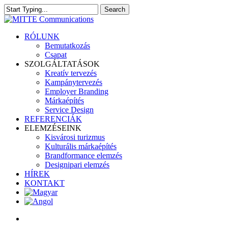
Skip
Search
to
Close
main
Search
content
search
Menu
RÓLUNK
Bemutatkozás
Csapat
SZOLGÁLTATÁSOK
Kreatív tervezés
Kampánytervezés
Employer Branding
Márkaépítés
Service Design
REFERENCIÁK
ELEMZÉSEINK
Kisvárosi turizmus
Kulturális márkaépítés
Brandformance elemzés
Designipari elemzés
HÍREK
KONTAKT
search