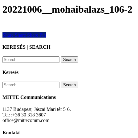
20221006__mohaibalazs_106-2
Share
Share
Share
Share
Pin
KERESÉS | SEARCH
Search
Keresés
Search
MITTE Communications
1137 Budapest, Jászai Mari tér 5-6.
Tel: :+36 30 318 3607
office@mittecomm.com
Kontakt