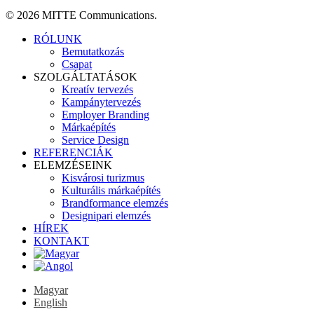
© 2026 MITTE Communications.
Close
RÓLUNK
Menu
Bemutatkozás
Csapat
SZOLGÁLTATÁSOK
Kreatív tervezés
Kampánytervezés
Employer Branding
Márkaépítés
Service Design
REFERENCIÁK
ELEMZÉSEINK
Kisvárosi turizmus
Kulturális márkaépítés
Brandformance elemzés
Designipari elemzés
HÍREK
KONTAKT
Magyar
English