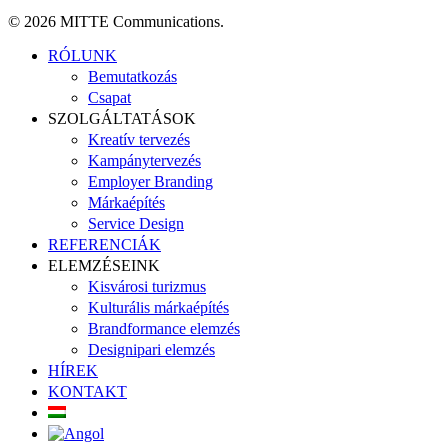
© 2026 MITTE Communications.
Close
RÓLUNK
Menu
Bemutatkozás
Csapat
SZOLGÁLTATÁSOK
Kreatív tervezés
Kampánytervezés
Employer Branding
Márkaépítés
Service Design
REFERENCIÁK
ELEMZÉSEINK
Kisvárosi turizmus
Kulturális márkaépítés
Brandformance elemzés
Designipari elemzés
HÍREK
KONTAKT