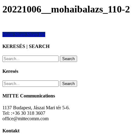
20221006__mohaibalazs_110-2
Share
Share
Share
Share
Pin
KERESÉS | SEARCH
Search
Keresés
Search
MITTE Communications
1137 Budapest, Jászai Mari tér 5-6.
Tel: :+36 30 318 3607
office@mittecomm.com
Kontakt