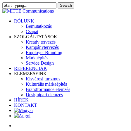
Skip
Search
to
Close
main
Search
content
search
Menu
RÓLUNK
Bemutatkozás
Csapat
SZOLGÁLTATÁSOK
Kreatív tervezés
Kampánytervezés
Employer Branding
Márkaépítés
Service Design
REFERENCIÁK
ELEMZÉSEINK
Kisvárosi turizmus
Kulturális márkaépítés
Brandformance elemzés
Designipari elemzés
HÍREK
KONTAKT
search