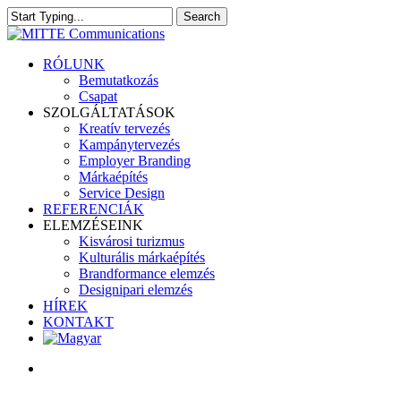
Skip
Search
to
Close
main
Search
content
search
Menu
RÓLUNK
Bemutatkozás
Csapat
SZOLGÁLTATÁSOK
Kreatív tervezés
Kampánytervezés
Employer Branding
Márkaépítés
Service Design
REFERENCIÁK
ELEMZÉSEINK
Kisvárosi turizmus
Kulturális márkaépítés
Brandformance elemzés
Designipari elemzés
HÍREK
KONTAKT
search