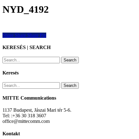
NYD_4192
Share
Share
Share
Share
Pin
KERESÉS | SEARCH
Search
Keresés
Search
MITTE Communications
1137 Budapest, Jászai Mari tér 5-6.
Tel: :+36 30 318 3607
office@mittecomm.com
Kontakt