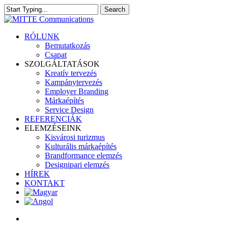
Skip
Search
to
Close
main
Search
content
search
Menu
RÓLUNK
Bemutatkozás
Csapat
SZOLGÁLTATÁSOK
Kreatív tervezés
Kampánytervezés
Employer Branding
Márkaépítés
Service Design
REFERENCIÁK
ELEMZÉSEINK
Kisvárosi turizmus
Kulturális márkaépítés
Brandformance elemzés
Designipari elemzés
HÍREK
KONTAKT
search