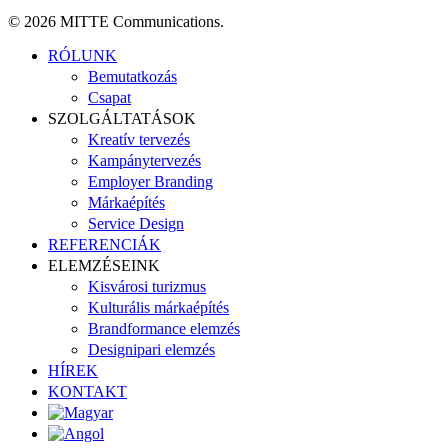
© 2026 MITTE Communications.
Close
RÓLUNK
Menu
Bemutatkozás
Csapat
SZOLGÁLTATÁSOK
Kreatív tervezés
Kampánytervezés
Employer Branding
Márkaépítés
Service Design
REFERENCIÁK
ELEMZÉSEINK
Kisvárosi turizmus
Kulturális márkaépítés
Brandformance elemzés
Designipari elemzés
HÍREK
KONTAKT