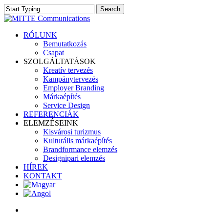
Skip
Search
to
Close
main
Search
content
search
Menu
RÓLUNK
Bemutatkozás
Csapat
SZOLGÁLTATÁSOK
Kreatív tervezés
Kampánytervezés
Employer Branding
Márkaépítés
Service Design
REFERENCIÁK
ELEMZÉSEINK
Kisvárosi turizmus
Kulturális márkaépítés
Brandformance elemzés
Designipari elemzés
HÍREK
KONTAKT
search