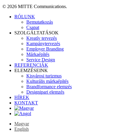
© 2026 MITTE Communications.
Close
RÓLUNK
Menu
Bemutatkozás
Csapat
SZOLGÁLTATÁSOK
Kreatív tervezés
Kampánytervezés
Employer Branding
Márkaépítés
Service Design
REFERENCIÁK
ELEMZÉSEINK
Kisvárosi turizmus
Kulturális márkaépítés
Brandformance elemzés
Designipari elemzés
HÍREK
KONTAKT
Magyar
English