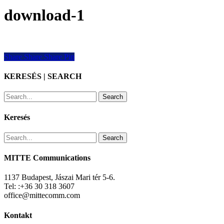
download-1
Share
Share
Share
Share
Pin
KERESÉS | SEARCH
Search
Keresés
Search
MITTE Communications
1137 Budapest, Jászai Mari tér 5-6.
Tel: :+36 30 318 3607
office@mittecomm.com
Kontakt