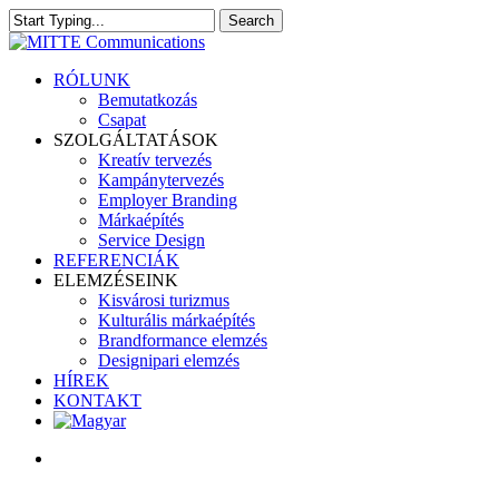
Skip
Search
to
Close
main
Search
content
search
Menu
RÓLUNK
Bemutatkozás
Csapat
SZOLGÁLTATÁSOK
Kreatív tervezés
Kampánytervezés
Employer Branding
Márkaépítés
Service Design
REFERENCIÁK
ELEMZÉSEINK
Kisvárosi turizmus
Kulturális márkaépítés
Brandformance elemzés
Designipari elemzés
HÍREK
KONTAKT
search