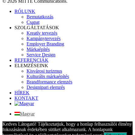
© 2026 MITTE Communications.
Close
RÓLUNK
Menu
Bemutatkozás
Csapat
SZOLGÁLTATÁSOK
Kreatív tervezés
Kampánytervezés
Employer Branding
Márkaépítés
Service Design
REFERENCIÁK
ELEMZÉSEINK
Kisvárosi turizmus
Kulturális márkaépítés
Brandformance elemzés
Designipari elemzés
HÍREK
KONTAKT
Magyar
Kedves Látogató! Tájékoztatjuk, hogy a honlap felhasználói élmény
fokozásának érdekében sütiket alkalmazunk. A honlapunk