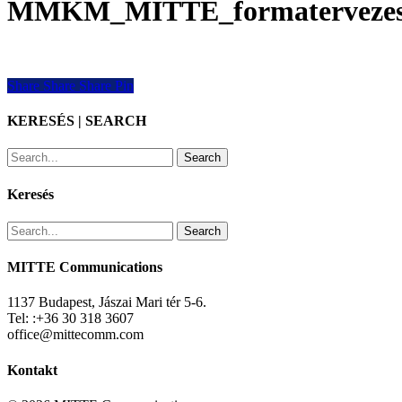
MMKM_MITTE_formatervezesi_d
Share
Share
Share
Share
Pin
KERESÉS | SEARCH
Search
Keresés
Search
MITTE Communications
1137 Budapest, Jászai Mari tér 5-6.
Tel: :+36 30 318 3607
office@mittecomm.com
Kontakt