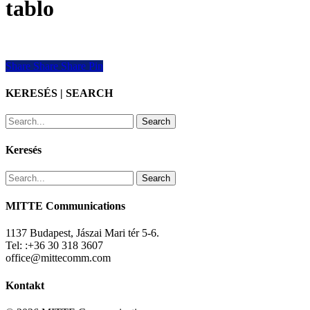
tablo
Share
Share
Share
Share
Pin
KERESÉS | SEARCH
Search
Keresés
Search
MITTE Communications
1137 Budapest, Jászai Mari tér 5-6.
Tel: :+36 30 318 3607
office@mittecomm.com
Kontakt