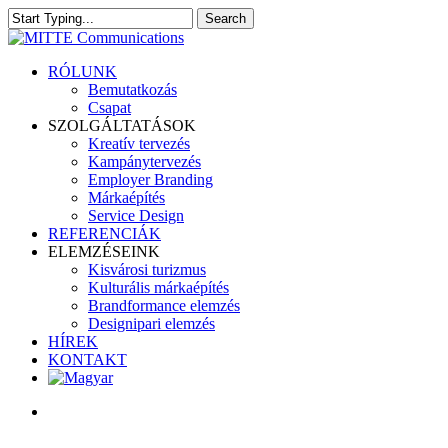
Skip
Search
Clo
to
Close
Me
main
Search
content
search
Menu
RÓLUNK
Bemutatkozás
Csapat
SZOLGÁLTATÁSOK
Kreatív tervezés
Kampánytervezés
Employer Branding
Márkaépítés
Service Design
REFERENCIÁK
ELEMZÉSEINK
Kisvárosi turizmus
Kulturális márkaépítés
Brandformance elemzés
Designipari elemzés
HÍREK
KONTAKT
search