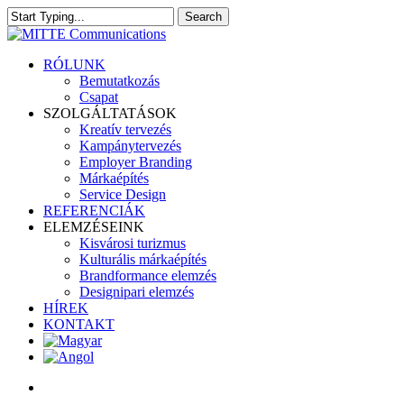
Skip
Search
to
Close
main
Search
content
search
Menu
RÓLUNK
Bemutatkozás
Csapat
SZOLGÁLTATÁSOK
Kreatív tervezés
Kampánytervezés
Employer Branding
Márkaépítés
Service Design
REFERENCIÁK
ELEMZÉSEINK
Kisvárosi turizmus
Kulturális márkaépítés
Brandformance elemzés
Designipari elemzés
HÍREK
KONTAKT
search