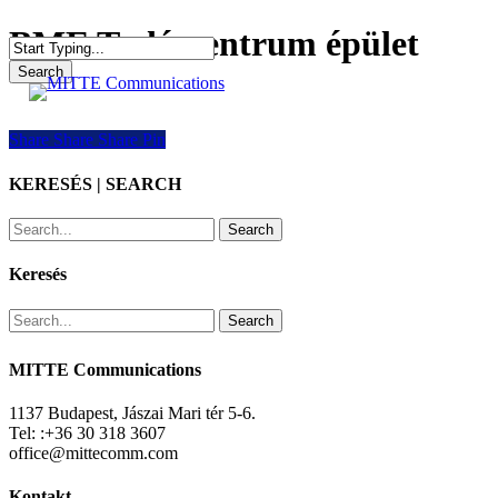
Skip
BME Tudáscentrum épület
to
main
Search
search
Menu
content
Close
Search
Share
Share
Share
Share
Pin
KERESÉS | SEARCH
Search
Keresés
Search
MITTE Communications
1137 Budapest, Jászai Mari tér 5-6.
Tel: :+36 30 318 3607
office@mittecomm.com
Kontakt