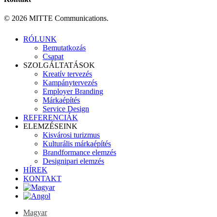
© 2026 MITTE Communications.
Close
RÓLUNK
Menu
Bemutatkozás
Csapat
SZOLGÁLTATÁSOK
Kreatív tervezés
Kampánytervezés
Employer Branding
Márkaépítés
Service Design
REFERENCIÁK
ELEMZÉSEINK
Kisvárosi turizmus
Kulturális márkaépítés
Brandformance elemzés
Designipari elemzés
HÍREK
KONTAKT
Magyar