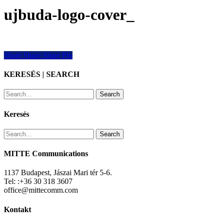
ujbuda-logo-cover_
Share
Share
Share
Share
Pin
KERESÉS | SEARCH
Search
Keresés
Search
MITTE Communications
1137 Budapest, Jászai Mari tér 5-6.
Tel: :+36 30 318 3607
office@mittecomm.com
Kontakt