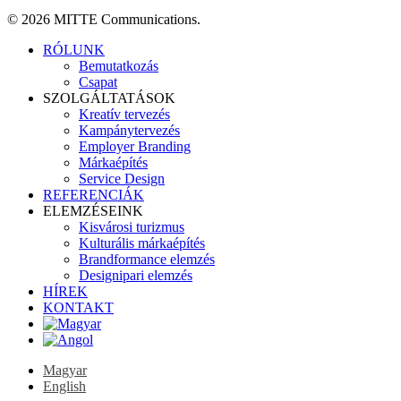
© 2026 MITTE Communications.
Close
RÓLUNK
Menu
Bemutatkozás
Csapat
SZOLGÁLTATÁSOK
Kreatív tervezés
Kampánytervezés
Employer Branding
Márkaépítés
Service Design
REFERENCIÁK
ELEMZÉSEINK
Kisvárosi turizmus
Kulturális márkaépítés
Brandformance elemzés
Designipari elemzés
HÍREK
KONTAKT
Magyar
English