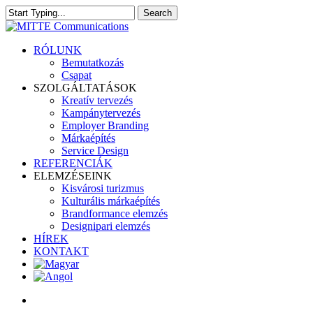
Skip
Search
to
Close
main
Search
content
search
Menu
RÓLUNK
Bemutatkozás
Csapat
SZOLGÁLTATÁSOK
Kreatív tervezés
Kampánytervezés
Employer Branding
Márkaépítés
Service Design
REFERENCIÁK
ELEMZÉSEINK
Kisvárosi turizmus
Kulturális márkaépítés
Brandformance elemzés
Designipari elemzés
HÍREK
KONTAKT
search