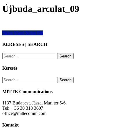
Újbuda_arculat_09
Share
Share
Share
Share
Pin
KERESÉS | SEARCH
Search
Keresés
Search
MITTE Communications
1137 Budapest, Jászai Mari tér 5-6.
Tel: :+36 30 318 3607
office@mittecomm.com
Kontakt