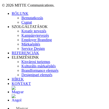
© 2026 MITTE Communications.
Close
RÓLUNK
Menu
Bemutatkozás
Csapat
SZOLGÁLTATÁSOK
Kreatív tervezés
Kampánytervezés
Employer Branding
Márkaépítés
Service Design
REFERENCIÁK
ELEMZÉSEINK
Kisvárosi turizmus
Kulturális márkaépítés
Brandformance elemzés
Designipari elemzés
HÍREK
KONTAKT
Magyar