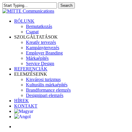
Skip
Search
to
Close
main
Search
content
search
Menu
RÓLUNK
Bemutatkozás
Csapat
SZOLGÁLTATÁSOK
Kreatív tervezés
Kampánytervezés
Employer Branding
Márkaépítés
Service Design
REFERENCIÁK
ELEMZÉSEINK
Kisvárosi turizmus
Kulturális márkaépítés
Brandformance elemzés
Designipari elemzés
HÍREK
KONTAKT
search