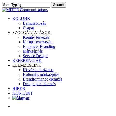
Skip
Search
to
Close
main
Search
content
search
Menu
RÓLUNK
Bemutatkozás
Csapat
SZOLGÁLTATÁSOK
Kreatív tervezés
Kampánytervezés
Employer Branding
Márkaépítés
Service Design
REFERENCIÁK
ELEMZÉSEINK
Kisvárosi turizmus
Kulturális márkaépítés
Brandformance elemzés
Designipari elemzés
HÍREK
KONTAKT
search