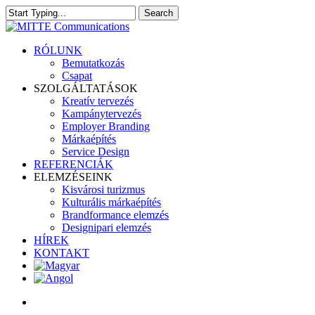
Skip
Search
to
Close
main
Search
content
search
Menu
RÓLUNK
Bemutatkozás
Csapat
SZOLGÁLTATÁSOK
Kreatív tervezés
Kampánytervezés
Employer Branding
Márkaépítés
Service Design
REFERENCIÁK
ELEMZÉSEINK
Kisvárosi turizmus
Kulturális márkaépítés
Brandformance elemzés
Designipari elemzés
HÍREK
KONTAKT
search