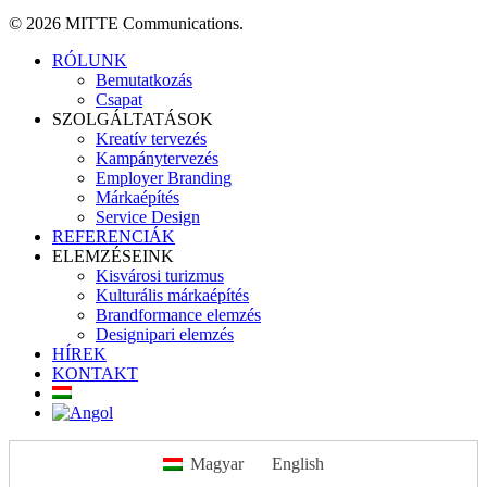
© 2026 MITTE Communications.
Close
RÓLUNK
Menu
Bemutatkozás
Csapat
SZOLGÁLTATÁSOK
Kreatív tervezés
Kampánytervezés
Employer Branding
Márkaépítés
Service Design
REFERENCIÁK
ELEMZÉSEINK
Kisvárosi turizmus
Kulturális márkaépítés
Brandformance elemzés
Designipari elemzés
HÍREK
KONTAKT
Magyar
English