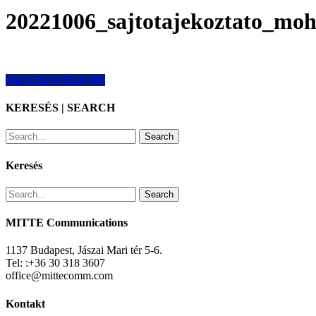
20221006_sajtotajekoztato_moh
Share
Share
Share
Share
Pin
KERESÉS | SEARCH
Search
Keresés
Search
MITTE Communications
1137 Budapest, Jászai Mari tér 5-6.
Tel: :+36 30 318 3607
office@mittecomm.com
Kontakt