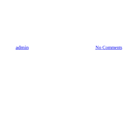
Hírek
Nagyjátékfilmet forgalmazott a
MITTE Communications
By
admin
december 31, 2018
május 27th, 2019
No Comments