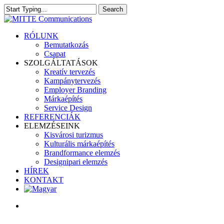
Skip
Search
to
Close
main
Search
content
search
Menu
RÓLUNK
Bemutatkozás
Csapat
SZOLGÁLTATÁSOK
Kreatív tervezés
Kampánytervezés
Employer Branding
Márkaépítés
Service Design
REFERENCIÁK
ELEMZÉSEINK
Kisvárosi turizmus
Kulturális márkaépítés
Brandformance elemzés
Designipari elemzés
HÍREK
KONTAKT
search