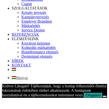
Csapat
SZOLGÁLTATÁSOK
Kreatív tervezés
Kampánytervezés
Employer Branding
Márkaépítés
Service Design
REFERENCIÁK
ELEMZÉSEINK
Kisvárosi turizmus
Kulturális márkaépítés
Brandformance elemzés
Designipari elemzés
HÍREK
KONTAKT
Magyar
Kedves Látogató! Tájékoztatjuk, hogy a honlap felhasználói élmény
fokozásának érdekében sütiket alkalmazunk. A honlapunk
használatával ön a tájékoztatásunkat tudomásul veszi.
Elfogadom