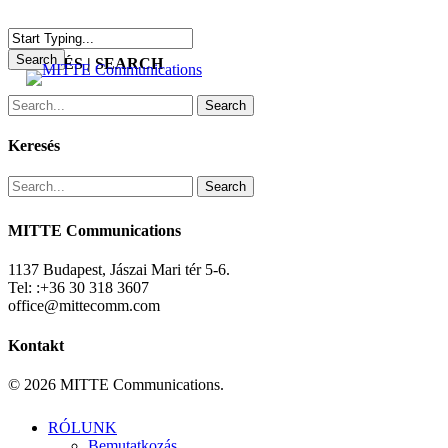
Skip
to
main
Search
KERESÉS | SEARCH
search
Menu
content
Close
Search
Search
Keresés
Search
MITTE Communications
1137 Budapest, Jászai Mari tér 5-6.
Tel: :+36 30 318 3607
office@mittecomm.com
Kontakt
© 2026 MITTE Communications.
Close
RÓLUNK
Menu
Bemutatkozás