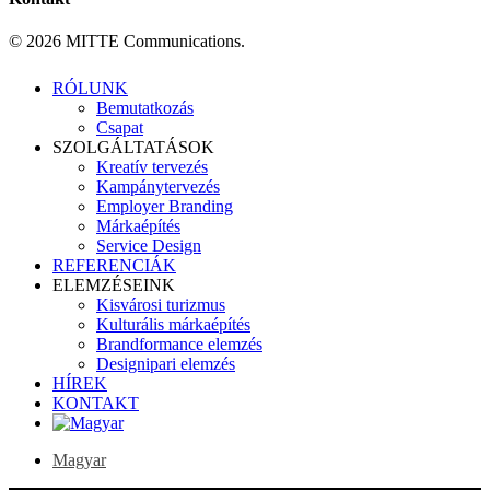
© 2026 MITTE Communications.
Close
RÓLUNK
Menu
Bemutatkozás
Csapat
SZOLGÁLTATÁSOK
Kreatív tervezés
Kampánytervezés
Employer Branding
Márkaépítés
Service Design
REFERENCIÁK
ELEMZÉSEINK
Kisvárosi turizmus
Kulturális márkaépítés
Brandformance elemzés
Designipari elemzés
HÍREK
KONTAKT
Magyar