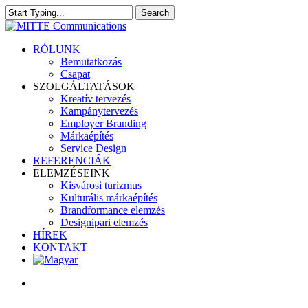
Skip
Search
to
Close
main
Search
content
search
Menu
RÓLUNK
Bemutatkozás
Csapat
SZOLGÁLTATÁSOK
Kreatív tervezés
Kampánytervezés
Employer Branding
Márkaépítés
Service Design
REFERENCIÁK
ELEMZÉSEINK
Kisvárosi turizmus
Kulturális márkaépítés
Brandformance elemzés
Designipari elemzés
HÍREK
KONTAKT
search