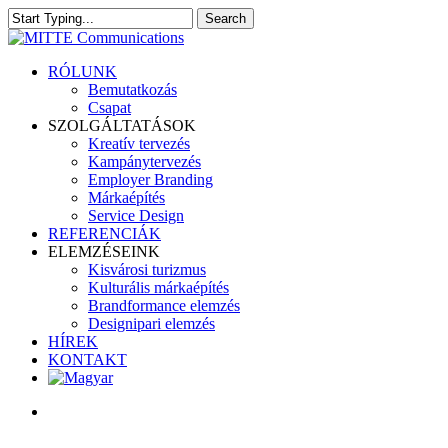
Skip
Search
Clo
to
Close
Me
main
Search
content
search
Menu
RÓLUNK
Bemutatkozás
Csapat
SZOLGÁLTATÁSOK
Kreatív tervezés
Kampánytervezés
Employer Branding
Márkaépítés
Service Design
REFERENCIÁK
ELEMZÉSEINK
Kisvárosi turizmus
Kulturális márkaépítés
Brandformance elemzés
Designipari elemzés
HÍREK
KONTAKT
search