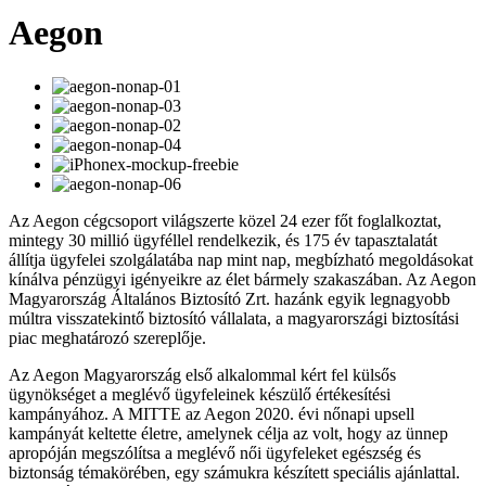
Aegon
Az Aegon cégcsoport világszerte közel 24 ezer főt foglalkoztat,
mintegy 30 millió ügyféllel rendelkezik, és 175 év tapasztalatát
állítja ügyfelei szolgálatába nap mint nap, megbízható megoldásokat
kínálva pénzügyi igényeikre az élet bármely szakaszában. Az Aegon
Magyarország Általános Biztosító Zrt. hazánk egyik legnagyobb
múltra visszatekintő biztosító vállalata, a magyarországi biztosítási
piac meghatározó szereplője.
Az Aegon Magyarország első alkalommal kért fel külsős
ügynökséget a meglévő ügyfeleinek készülő értékesítési
kampányához. A MITTE az Aegon 2020. évi nőnapi upsell
kampányát keltette életre, amelynek célja az volt, hogy az ünnep
apropóján megszólítsa a meglévő női ügyfeleket egészség és
biztonság témakörében, egy számukra készített speciális ajánlattal.