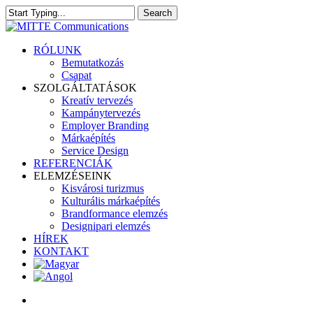
Skip
Search
to
Close
main
Search
content
search
Menu
RÓLUNK
Bemutatkozás
Csapat
SZOLGÁLTATÁSOK
Kreatív tervezés
Kampánytervezés
Employer Branding
Márkaépítés
Service Design
REFERENCIÁK
ELEMZÉSEINK
Kisvárosi turizmus
Kulturális márkaépítés
Brandformance elemzés
Designipari elemzés
HÍREK
KONTAKT
search