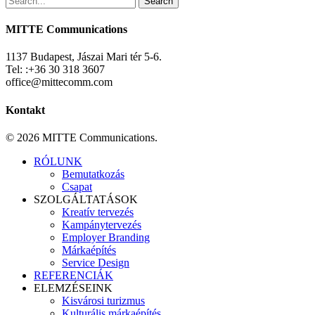
Search
MITTE Communications
1137 Budapest, Jászai Mari tér 5-6.
Tel: :+36 30 318 3607
office@mittecomm.com
Kontakt
© 2026 MITTE Communications.
Close
RÓLUNK
Menu
Bemutatkozás
Csapat
SZOLGÁLTATÁSOK
Kreatív tervezés
Kampánytervezés
Employer Branding
Márkaépítés
Service Design
REFERENCIÁK
ELEMZÉSEINK
Kisvárosi turizmus
Kulturális márkaépítés