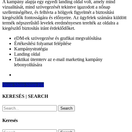
A kampány alapja egy egyedi landing oldal volt, amely mind
vizualitását, mind szövegezését tekintve igazodott a nőnap
szellemiségéhez, és felhívta a hölgyek figyelmét a biztosítási
kiegészítők fontosságára és előnyeire. Az ügyfelek számára küldött
termék népszerűsítő levelek eredményesen terelték az oldalra a
kiegészítő biztosítás iránt érdeklődőket.
eDM-ek szövegezése és grafikai megvalósítása
Értékesítési folyamat felépítése
Kampánystratégia
Landing oldal
Taktikai ütemterv az e-mail marketing kampány
lebonyolítására
Share
Share
Share
Share
Pin
KERESÉS | SEARCH
Search
Keresés