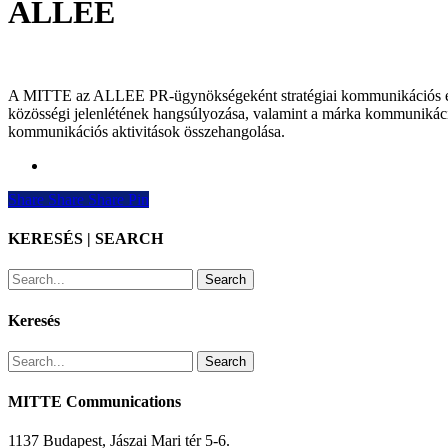
ALLEE
A MITTE az ALLEE PR-ügynökségeként stratégiai kommunikációs és sa
közösségi jelenlétének hangsúlyozása, valamint a márka kommunikációjá
kommunikációs aktivitások összehangolása.
Share
Share
Share
Share
Pin
KERESÉS | SEARCH
Search
Keresés
Search
MITTE Communications
1137 Budapest, Jászai Mari tér 5-6.