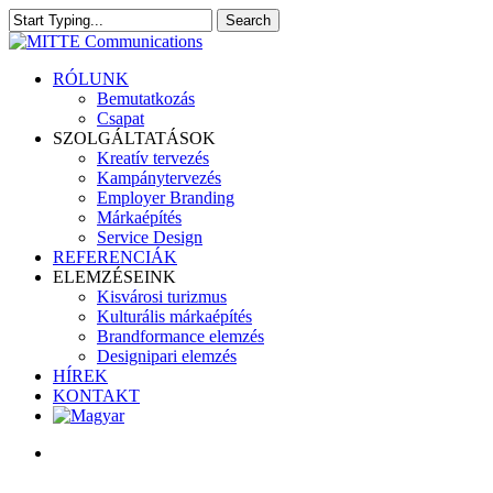
Skip
Search
to
Close
main
Search
content
search
Menu
RÓLUNK
Bemutatkozás
Csapat
SZOLGÁLTATÁSOK
Kreatív tervezés
Kampánytervezés
Employer Branding
Márkaépítés
Service Design
REFERENCIÁK
ELEMZÉSEINK
Kisvárosi turizmus
Kulturális márkaépítés
Brandformance elemzés
Designipari elemzés
HÍREK
KONTAKT
search