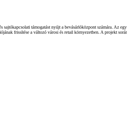
jtókapcsolati támogatást nyújt a bevásárlóközpont számára. Az együt
nak frissítése a változó városi és retail környezetben. A projekt sorá