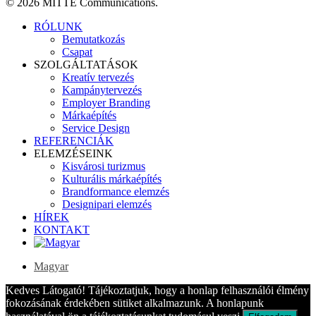
© 2026 MITTE Communications.
Close
RÓLUNK
Menu
Bemutatkozás
Csapat
SZOLGÁLTATÁSOK
Kreatív tervezés
Kampánytervezés
Employer Branding
Márkaépítés
Service Design
REFERENCIÁK
ELEMZÉSEINK
Kisvárosi turizmus
Kulturális márkaépítés
Brandformance elemzés
Designipari elemzés
HÍREK
KONTAKT
Magyar
Kedves Látogató! Tájékoztatjuk, hogy a honlap felhasználói élmény
fokozásának érdekében sütiket alkalmazunk. A honlapunk