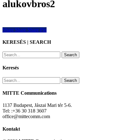
alukovbros2
Share
Share
Share
Share
Pin
KERESÉS | SEARCH
Search
Keresés
Search
MITTE Communications
1137 Budapest, Jászai Mari tér 5-6.
Tel: :+36 30 318 3607
office@mittecomm.com
Kontakt