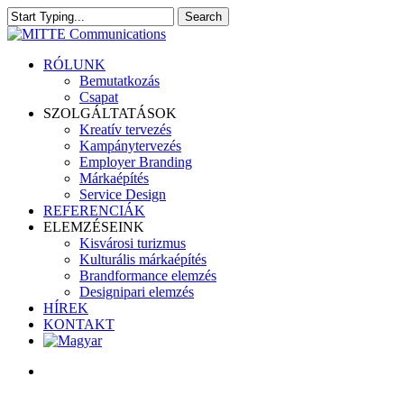
Skip
Search
to
Close
main
Search
content
search
Menu
RÓLUNK
Bemutatkozás
Csapat
SZOLGÁLTATÁSOK
Kreatív tervezés
Kampánytervezés
Employer Branding
Márkaépítés
Service Design
REFERENCIÁK
ELEMZÉSEINK
Kisvárosi turizmus
Kulturális márkaépítés
Brandformance elemzés
Designipari elemzés
HÍREK
KONTAKT
search