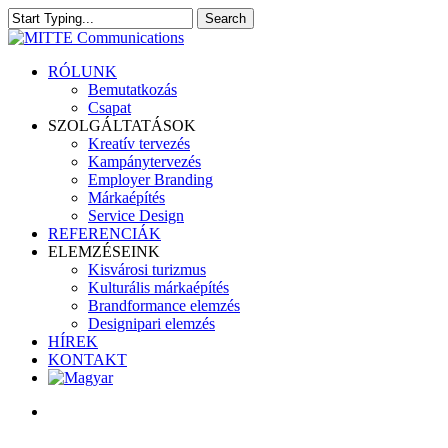
Skip
Search
to
Close
main
Search
content
search
Menu
RÓLUNK
Bemutatkozás
Csapat
SZOLGÁLTATÁSOK
Kreatív tervezés
Kampánytervezés
Employer Branding
Márkaépítés
Service Design
REFERENCIÁK
ELEMZÉSEINK
Kisvárosi turizmus
Kulturális márkaépítés
Brandformance elemzés
Designipari elemzés
HÍREK
KONTAKT
search