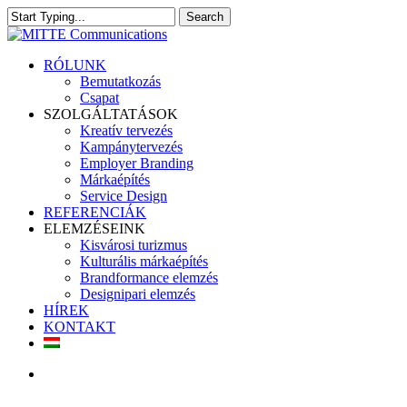
Skip
Search
to
Close
main
Search
content
search
Menu
RÓLUNK
Bemutatkozás
Csapat
SZOLGÁLTATÁSOK
Kreatív tervezés
Kampánytervezés
Employer Branding
Márkaépítés
Service Design
REFERENCIÁK
ELEMZÉSEINK
Kisvárosi turizmus
Kulturális márkaépítés
Brandformance elemzés
Designipari elemzés
HÍREK
KONTAKT
search