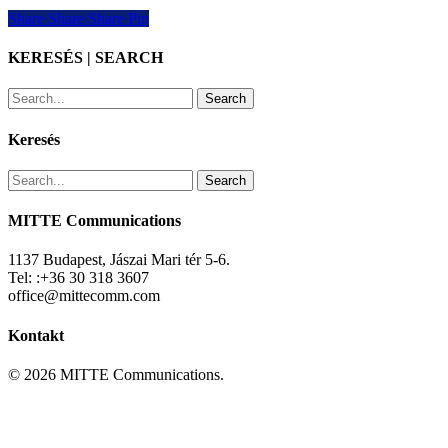
Share
Share
Share
Share
Pin
KERESÉS | SEARCH
Search
Keresés
Search
MITTE Communications
1137 Budapest, Jászai Mari tér 5-6.
Tel: :+36 30 318 3607
office@mittecomm.com
Kontakt
© 2026 MITTE Communications.
RÓLUNK
Bemutatkozás