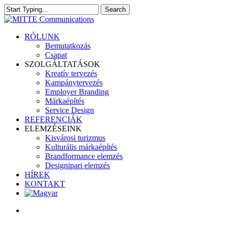
Skip
Search
Clo
to
Close
Me
main
Search
content
search
Menu
RÓLUNK
Bemutatkozás
Csapat
SZOLGÁLTATÁSOK
Kreatív tervezés
Kampánytervezés
Employer Branding
Márkaépítés
Service Design
REFERENCIÁK
ELEMZÉSEINK
Kisvárosi turizmus
Kulturális márkaépítés
Brandformance elemzés
Designipari elemzés
HÍREK
KONTAKT
search