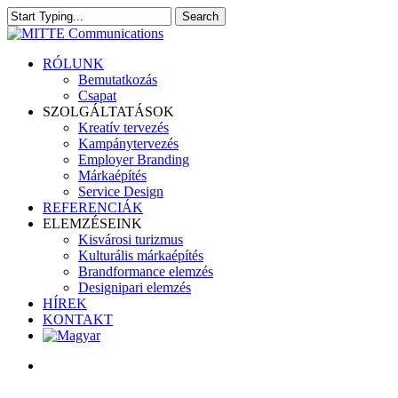
Skip
Search
to
Close
main
Search
content
search
Menu
RÓLUNK
Bemutatkozás
Csapat
SZOLGÁLTATÁSOK
Kreatív tervezés
Kampánytervezés
Employer Branding
Márkaépítés
Service Design
REFERENCIÁK
ELEMZÉSEINK
Kisvárosi turizmus
Kulturális márkaépítés
Brandformance elemzés
Designipari elemzés
HÍREK
KONTAKT
search