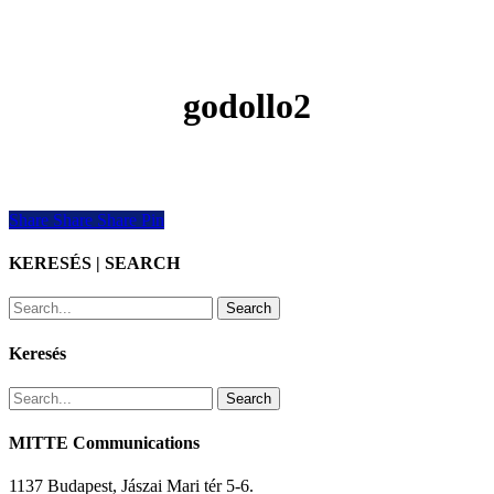
godollo2
Share
Share
Share
Share
Pin
KERESÉS | SEARCH
Search
Keresés
Search
MITTE Communications
1137 Budapest, Jászai Mari tér 5-6.