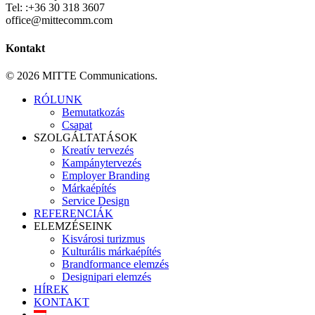
Tel: :+36 30 318 3607
office@mittecomm.com
Kontakt
© 2026 MITTE Communications.
Close
RÓLUNK
Menu
Bemutatkozás
Csapat
SZOLGÁLTATÁSOK
Kreatív tervezés
Kampánytervezés
Employer Branding
Márkaépítés
Service Design
REFERENCIÁK
ELEMZÉSEINK
Kisvárosi turizmus
Kulturális márkaépítés
Brandformance elemzés
Designipari elemzés
HÍREK
KONTAKT