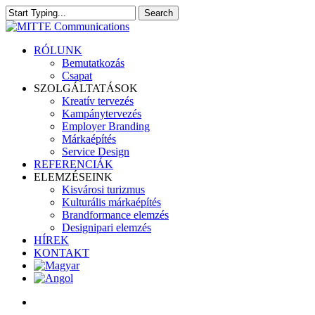
Skip
Search
to
Close
main
Search
content
search
Menu
RÓLUNK
Bemutatkozás
Csapat
SZOLGÁLTATÁSOK
Kreatív tervezés
Kampánytervezés
Employer Branding
Márkaépítés
Service Design
REFERENCIÁK
ELEMZÉSEINK
Kisvárosi turizmus
Kulturális márkaépítés
Brandformance elemzés
Designipari elemzés
HÍREK
KONTAKT
search