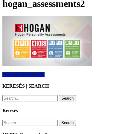
hogan_assessments2
Share
Share
Share
Share
Pin
KERESÉS | SEARCH
Search
Keresés
Search