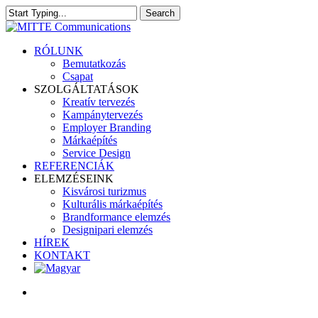
Skip
Search
to
Close
main
Search
content
search
Menu
RÓLUNK
Bemutatkozás
Csapat
SZOLGÁLTATÁSOK
Kreatív tervezés
Kampánytervezés
Employer Branding
Márkaépítés
Service Design
REFERENCIÁK
ELEMZÉSEINK
Kisvárosi turizmus
Kulturális márkaépítés
Brandformance elemzés
Designipari elemzés
HÍREK
KONTAKT
search