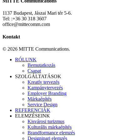
MITTE Communications
1137 Budapest, Jászai Mari tér 5-6.
Tel: :+36 30 318 3607
office@mittecomm.com
Kontakt
© 2026 MITTE Communications.
Close
RÓLUNK
Menu
Bemutatkozás
Csapat
SZOLGÁLTATÁSOK
Kreatív tervezés
Kampánytervezés
Employer Branding
Márkaépítés
Service Design
REFERENCIÁK
ELEMZÉSEINK
Kisvárosi turizmus
Kulturális márkaépítés
Brandformance elemzés
Designipari elemzés