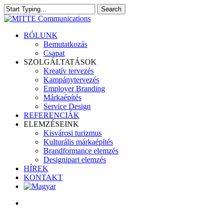
Skip
Search
to
Close
main
Search
content
search
Menu
RÓLUNK
Bemutatkozás
Csapat
SZOLGÁLTATÁSOK
Kreatív tervezés
Kampánytervezés
Employer Branding
Márkaépítés
Service Design
REFERENCIÁK
ELEMZÉSEINK
Kisvárosi turizmus
Kulturális márkaépítés
Brandformance elemzés
Designipari elemzés
HÍREK
KONTAKT
search