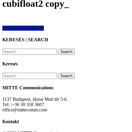
cubifloat2 copy_
Share
Share
Share
Share
Pin
KERESÉS | SEARCH
Search
Keresés
Search
MITTE Communications
1137 Budapest, Jászai Mari tér 5-6.
Tel: :+36 30 318 3607
office@mittecomm.com
Kontakt