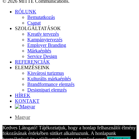
© 2026 MITTE Communications.
Close
RÓLUNK
Menu
Bemutatkozás
Csapat
SZOLGÁLTATÁSOK
Kreatív tervezés
Kampánytervezés
Employer Branding
Márkaépítés
Service Design
REFERENCIÁK
ELEMZÉSEINK
Kisvárosi turizmus
Kulturális márkaépítés
Brandformance elemzés
Designipari elemzés
HÍREK
KONTAKT
Magyar
Kedves Látogató! Tájékoztatjuk, hogy a honlap felhasználói élmény
fokozásának érdekében sütiket alkalmazunk. A honlapunk