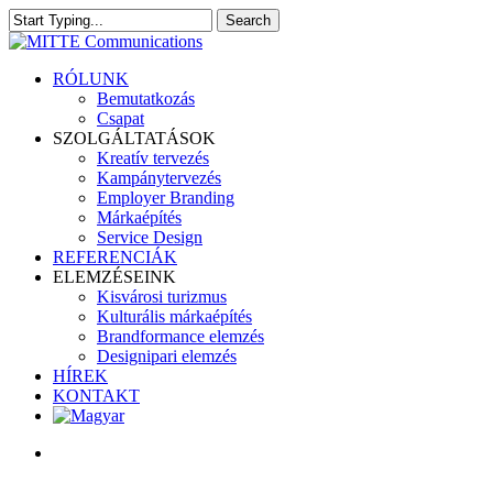
Skip
Search
to
Close
main
Search
content
search
Menu
RÓLUNK
Bemutatkozás
Csapat
SZOLGÁLTATÁSOK
Kreatív tervezés
Kampánytervezés
Employer Branding
Márkaépítés
Service Design
REFERENCIÁK
ELEMZÉSEINK
Kisvárosi turizmus
Kulturális márkaépítés
Brandformance elemzés
Designipari elemzés
HÍREK
KONTAKT
search