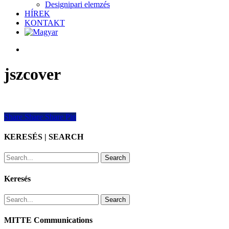
Designipari elemzés
HÍREK
KONTAKT
search
jszcover
Share
Share
Share
Share
Pin
KERESÉS | SEARCH
Search
Keresés
Search
MITTE Communications