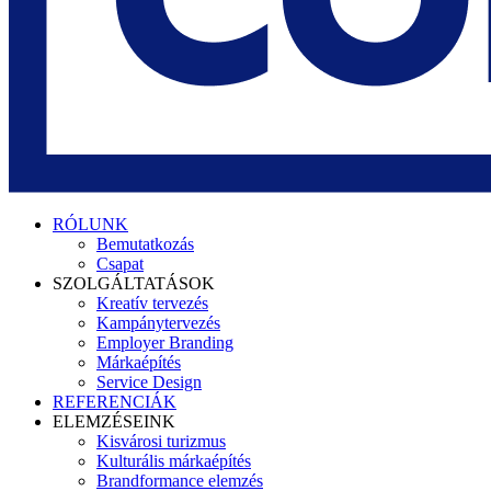
search
Menu
RÓLUNK
Bemutatkozás
Csapat
SZOLGÁLTATÁSOK
Kreatív tervezés
Kampánytervezés
Employer Branding
Márkaépítés
Service Design
REFERENCIÁK
ELEMZÉSEINK
Kisvárosi turizmus
Kulturális márkaépítés
Brandformance elemzés