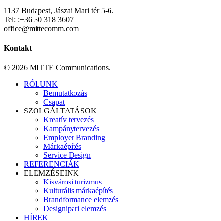
1137 Budapest, Jászai Mari tér 5-6.
Tel: :+36 30 318 3607
office@mittecomm.com
Kontakt
© 2026 MITTE Communications.
Close
RÓLUNK
Menu
Bemutatkozás
Csapat
SZOLGÁLTATÁSOK
Kreatív tervezés
Kampánytervezés
Employer Branding
Márkaépítés
Service Design
REFERENCIÁK
ELEMZÉSEINK
Kisvárosi turizmus
Kulturális márkaépítés
Brandformance elemzés
Designipari elemzés
HÍREK