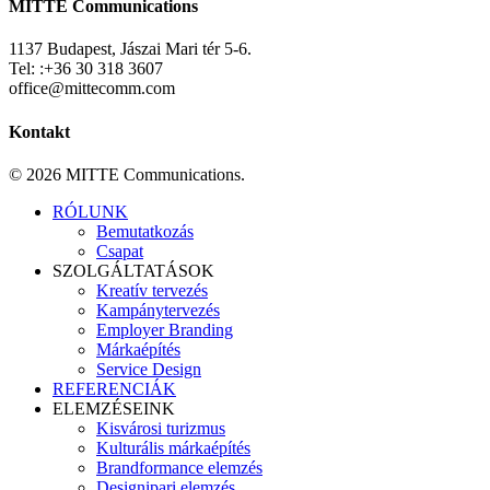
MITTE Communications
1137 Budapest, Jászai Mari tér 5-6.
Tel: :+36 30 318 3607
office@mittecomm.com
Kontakt
© 2026 MITTE Communications.
Close
RÓLUNK
Menu
Bemutatkozás
Csapat
SZOLGÁLTATÁSOK
Kreatív tervezés
Kampánytervezés
Employer Branding
Márkaépítés
Service Design
REFERENCIÁK
ELEMZÉSEINK
Kisvárosi turizmus
Kulturális márkaépítés
Brandformance elemzés
Designipari elemzés