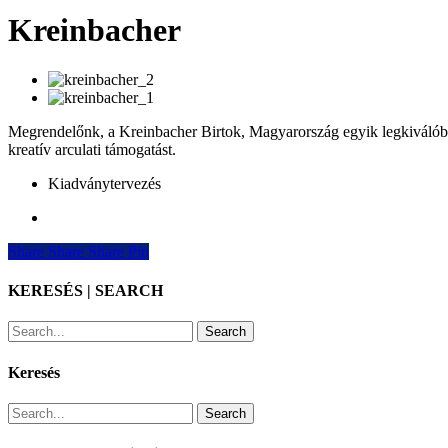
Kreinbacher
Megrendelőnk, a Kreinbacher Birtok, Magyarország egyik legkiválóbb
kreatív arculati támogatást.
Kiadványtervezés
Share
Share
Share
Share
Pin
KERESÉS | SEARCH
Search
Keresés
Search