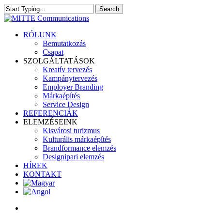
Skip
Search
to
Close
main
Search
content
search
Menu
RÓLUNK
Bemutatkozás
Csapat
SZOLGÁLTATÁSOK
Kreatív tervezés
Kampánytervezés
Employer Branding
Márkaépítés
Service Design
REFERENCIÁK
ELEMZÉSEINK
Kisvárosi turizmus
Kulturális márkaépítés
Brandformance elemzés
Designipari elemzés
HÍREK
KONTAKT
search