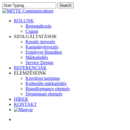
Skip
Search
to
Close
main
Search
content
search
Menu
RÓLUNK
Bemutatkozás
Csapat
SZOLGÁLTATÁSOK
Kreatív tervezés
Kampánytervezés
Employer Branding
Márkaépítés
Service Design
REFERENCIÁK
ELEMZÉSEINK
Kisvárosi turizmus
Kulturális márkaépítés
Brandformance elemzés
Designipari elemzés
HÍREK
KONTAKT
search