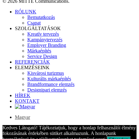
© 2026 MITTE Communications.
Close
RÓLUNK
Menu
Bemutatkozás
Csapat
SZOLGÁLTATÁSOK
Kreatív tervezés
Kampánytervezés
Employer Branding
Márkaépítés
Service Design
REFERENCIÁK
ELEMZÉSEINK
Kisvárosi turizmus
Kulturális márkaépítés
Brandformance elemzés
Designipari elemzés
HÍREK
KONTAKT
Magyar
Kedves Látogató! Tájékoztatjuk, hogy a honlap felhasználói élmény
fokozásának érdekében sütiket alkalmazunk. A honlapunk