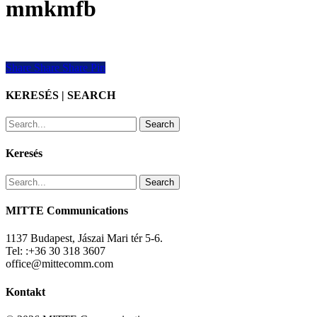
mmkmfb
Share
Share
Share
Share
Pin
KERESÉS | SEARCH
Search
Keresés
Search
MITTE Communications
1137 Budapest, Jászai Mari tér 5-6.
Tel: :+36 30 318 3607
office@mittecomm.com
Kontakt