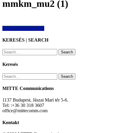
mmkm_mu2 (1)
Share
Share
Share
Share
Pin
KERESÉS | SEARCH
Search
Keresés
Search
MITTE Communications
1137 Budapest, Jászai Mari tér 5-6.
Tel: :+36 30 318 3607
office@mittecomm.com
Kontakt