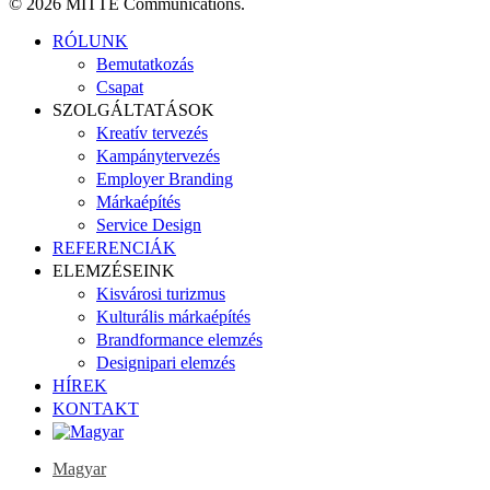
© 2026 MITTE Communications.
Close
RÓLUNK
Menu
Bemutatkozás
Csapat
SZOLGÁLTATÁSOK
Kreatív tervezés
Kampánytervezés
Employer Branding
Márkaépítés
Service Design
REFERENCIÁK
ELEMZÉSEINK
Kisvárosi turizmus
Kulturális márkaépítés
Brandformance elemzés
Designipari elemzés
HÍREK
KONTAKT
Magyar