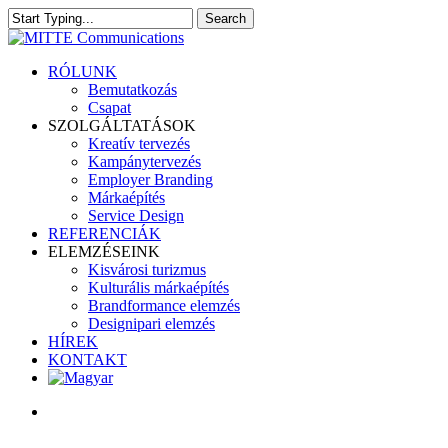
Skip
Search
to
Close
main
Search
content
search
Menu
RÓLUNK
Bemutatkozás
Csapat
SZOLGÁLTATÁSOK
Kreatív tervezés
Kampánytervezés
Employer Branding
Márkaépítés
Service Design
REFERENCIÁK
ELEMZÉSEINK
Kisvárosi turizmus
Kulturális márkaépítés
Brandformance elemzés
Designipari elemzés
HÍREK
KONTAKT
search