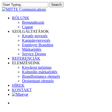
Skip
Search
to
Close
main
Search
content
search
Menu
RÓLUNK
Bemutatkozás
Csapat
SZOLGÁLTATÁSOK
Kreatív tervezés
Kampánytervezés
Employer Branding
Márkaépítés
Service Design
REFERENCIÁK
ELEMZÉSEINK
Kisvárosi turizmus
Kulturális márkaépítés
Brandformance elemzés
Designipari elemzés
HÍREK
KONTAKT
search