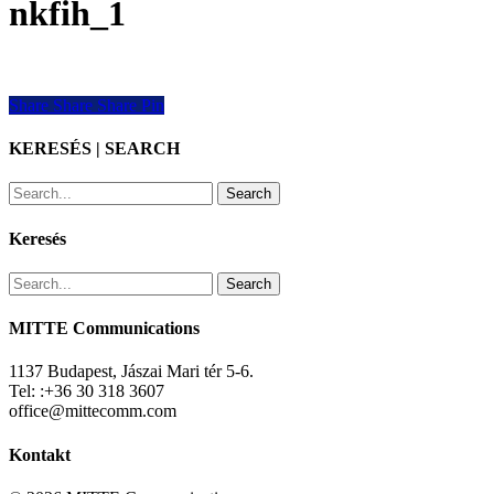
nkfih_1
Share
Share
Share
Share
Pin
KERESÉS | SEARCH
Search
Keresés
Search
MITTE Communications
1137 Budapest, Jászai Mari tér 5-6.
Tel: :+36 30 318 3607
office@mittecomm.com
Kontakt