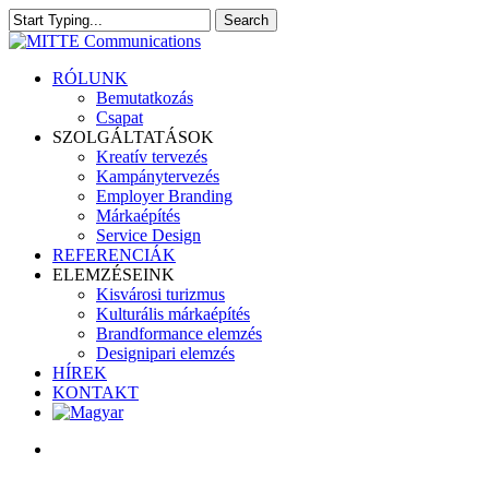
Skip
Search
to
Close
main
Search
content
search
Menu
RÓLUNK
Bemutatkozás
Csapat
SZOLGÁLTATÁSOK
Kreatív tervezés
Kampánytervezés
Employer Branding
Márkaépítés
Service Design
REFERENCIÁK
ELEMZÉSEINK
Kisvárosi turizmus
Kulturális márkaépítés
Brandformance elemzés
Designipari elemzés
HÍREK
KONTAKT
search