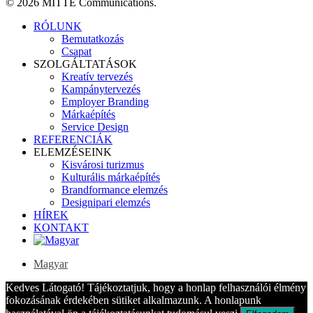
© 2026 MITTE Communications.
Close
RÓLUNK
Menu
Bemutatkozás
Csapat
SZOLGÁLTATÁSOK
Kreatív tervezés
Kampánytervezés
Employer Branding
Márkaépítés
Service Design
REFERENCIÁK
ELEMZÉSEINK
Kisvárosi turizmus
Kulturális márkaépítés
Brandformance elemzés
Designipari elemzés
HÍREK
KONTAKT
Magyar
Kedves Látogató! Tájékoztatjuk, hogy a honlap felhasználói élmény
fokozásának érdekében sütiket alkalmazunk. A honlapunk