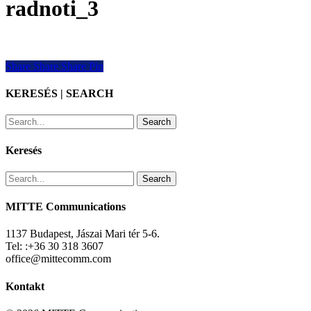
radnoti_3
Share
Share
Share
Share
Pin
KERESÉS | SEARCH
Search
Keresés
Search
MITTE Communications
1137 Budapest, Jászai Mari tér 5-6.
Tel: :+36 30 318 3607
office@mittecomm.com
Kontakt