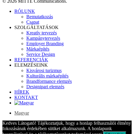
© 2026 MITTE Communications.
Close
RÓLUNK
Menu
Bemutatkozás
Csapat
SZOLGÁLTATÁSOK
Kreatív tervezés
Kampánytervezés
Employer Branding
Márkaépítés
Service Design
REFERENCIÁK
ELEMZÉSEINK
Kisvárosi turizmus
Kulturális márkaépítés
Brandformance elemzés
Designipari elemzés
HÍREK
KONTAKT
Magyar
Kedves Látogató! Tájékoztatjuk, hogy a honlap felhasználói élmény
fokozásának érdekében sütiket alkalmazunk. A honlapunk