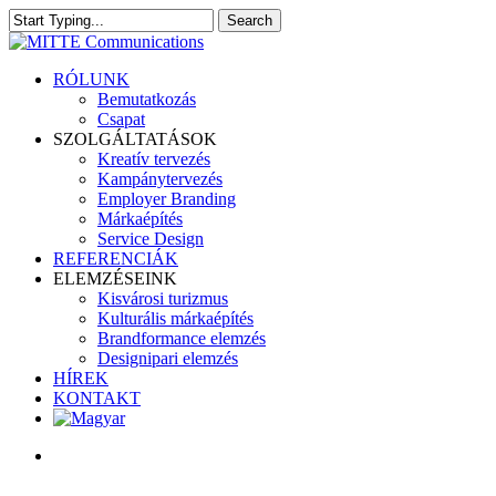
Skip
Search
to
Close
main
Search
content
search
Menu
RÓLUNK
Bemutatkozás
Csapat
SZOLGÁLTATÁSOK
Kreatív tervezés
Kampánytervezés
Employer Branding
Márkaépítés
Service Design
REFERENCIÁK
ELEMZÉSEINK
Kisvárosi turizmus
Kulturális márkaépítés
Brandformance elemzés
Designipari elemzés
HÍREK
KONTAKT
search