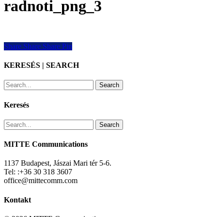
radnoti_png_3
Share
Share
Share
Share
Pin
KERESÉS | SEARCH
Search
Keresés
Search
MITTE Communications
1137 Budapest, Jászai Mari tér 5-6.
Tel: :+36 30 318 3607
office@mittecomm.com
Kontakt