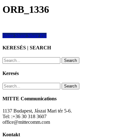
ORB_1336
Share
Share
Share
Share
Pin
KERESÉS | SEARCH
Search
Keresés
Search
MITTE Communications
1137 Budapest, Jászai Mari tér 5-6.
Tel: :+36 30 318 3607
office@mittecomm.com
Kontakt