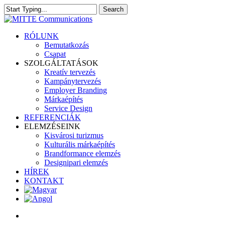
Skip
Search
to
Close
main
Search
content
search
Menu
RÓLUNK
Bemutatkozás
Csapat
SZOLGÁLTATÁSOK
Kreatív tervezés
Kampánytervezés
Employer Branding
Márkaépítés
Service Design
REFERENCIÁK
ELEMZÉSEINK
Kisvárosi turizmus
Kulturális márkaépítés
Brandformance elemzés
Designipari elemzés
HÍREK
KONTAKT
search