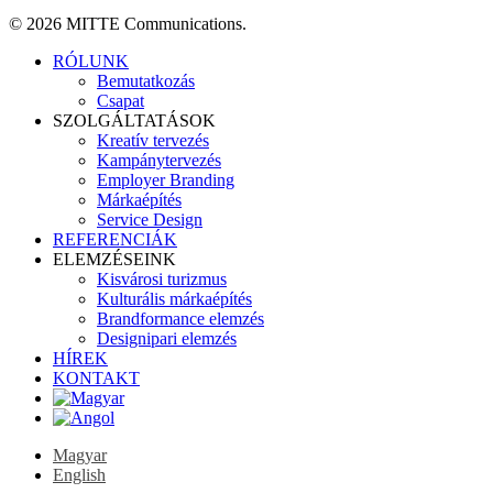
© 2026 MITTE Communications.
Close
RÓLUNK
Menu
Bemutatkozás
Csapat
SZOLGÁLTATÁSOK
Kreatív tervezés
Kampánytervezés
Employer Branding
Márkaépítés
Service Design
REFERENCIÁK
ELEMZÉSEINK
Kisvárosi turizmus
Kulturális márkaépítés
Brandformance elemzés
Designipari elemzés
HÍREK
KONTAKT
Magyar
English