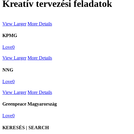
Kreatív tervezési feladatok
View Larger
More Details
KPMG
Love
0
View Larger
More Details
NNG
Love
0
View Larger
More Details
Greenpeace Magyarország
Love
0
KERESÉS | SEARCH