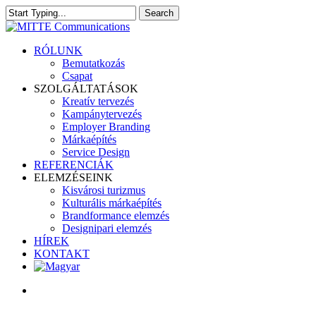
Skip
Search
to
Close
main
Search
content
search
Menu
RÓLUNK
Bemutatkozás
Csapat
SZOLGÁLTATÁSOK
Kreatív tervezés
Kampánytervezés
Employer Branding
Márkaépítés
Service Design
REFERENCIÁK
ELEMZÉSEINK
Kisvárosi turizmus
Kulturális márkaépítés
Brandformance elemzés
Designipari elemzés
HÍREK
KONTAKT
search