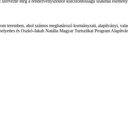
tt szervezte meg a rendezvényszektor kulcsfontosságú szakmai esemén
árom teremben, ahol számos meghatározó kormányzati, alapítványi, valam
erhelyettes és Oszkó-Jakab Natália Magyar Turisztikai Program Alapítvá
ikerét, amin a legújabb hazai és nemzetközi trendekről, a legfontosa
l és kihívásairól értesülhettek a látogatók.
 rendezvényszektort. A MITTE a közösségi média csatornák, az online h
ket az Akvárium Klubba, ahol teltházas előadások és beszélgetések sor