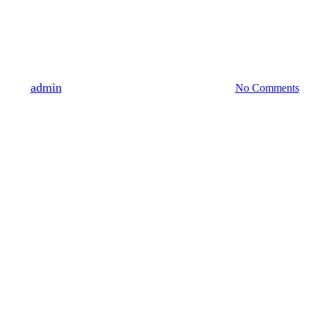
Hírek
nyszektor jövőjét vázolta fel a R
By
admin
november 1, 2024
november 15th, 2024
No Comments