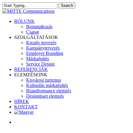
Skip
Search
to
Close
main
Search
content
search
Menu
RÓLUNK
Bemutatkozás
Csapat
SZOLGÁLTATÁSOK
Kreatív tervezés
Kampánytervezés
Employer Branding
Márkaépítés
Service Design
REFERENCIÁK
ELEMZÉSEINK
Kisvárosi turizmus
Kulturális márkaépítés
Brandformance elemzés
Designipari elemzés
HÍREK
KONTAKT
search