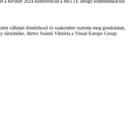
yét a ReStart 2024 konferenciát a MITTE átfogó kommunikációs
int vállalati döntéshozó és szakember osztotta meg gondolatait,
ny társelnöke, illetve Szántó Viktória a Visual Europe Group
bb kutatási eredményekről, az elérhető forrásokról és
irdetések, a pr és kreatív grafikai megoldások ötvözésével
án vitathatták meg az iparág jövőjét.