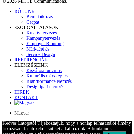
© 2026 MITTE Communications.
Close
RÓLUNK
Menu
Bemutatkozás
Csapat
SZOLGÁLTATÁSOK
Kreatív tervezés
Kampánytervezés
Employer Branding
Márkaépítés
Service Design
REFERENCIÁK
ELEMZÉSEINK
Kisvárosi turizmus
Kulturális márkaépítés
Brandformance elemzés
Designipari elemzés
HÍREK
KONTAKT
Magyar
Kedves Látogató! Tájékoztatjuk, hogy a honlap felhasználói élmény
fokozásának érdekében sütiket alkalmazunk. A honlapunk