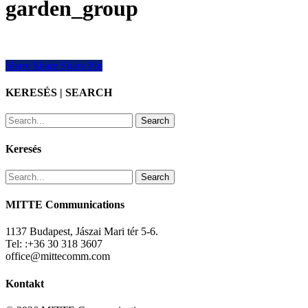
garden_group
Share
Share
Share
Share
Pin
KERESÉS | SEARCH
Search
Keresés
Search
MITTE Communications
1137 Budapest, Jászai Mari tér 5-6.
Tel: :+36 30 318 3607
office@mittecomm.com
Kontakt