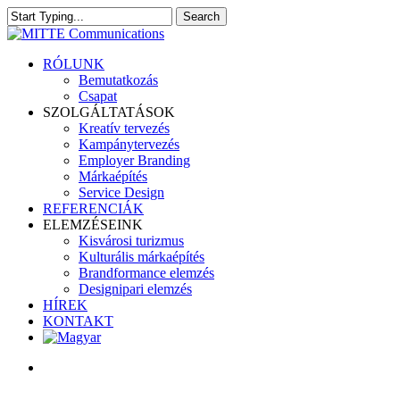
Skip
Search
to
Close
main
Search
content
search
Menu
RÓLUNK
Bemutatkozás
Csapat
SZOLGÁLTATÁSOK
Kreatív tervezés
Kampánytervezés
Employer Branding
Márkaépítés
Service Design
REFERENCIÁK
ELEMZÉSEINK
Kisvárosi turizmus
Kulturális márkaépítés
Brandformance elemzés
Designipari elemzés
HÍREK
KONTAKT
search