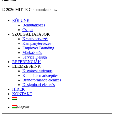
© 2026 MITTE Communications.
Close
RÓLUNK
Menu
Bemutatkozás
Csapat
SZOLGÁLTATÁSOK
Kreatív tervezés
Kampánytervezés
Employer Branding
Márkaépítés
Service Design
REFERENCIÁK
ELEMZÉSEINK
Kisvárosi turizmus
Kulturális márkaépítés
Brandformance elemzés
Designipari elemzés
HÍREK
KONTAKT
Magyar