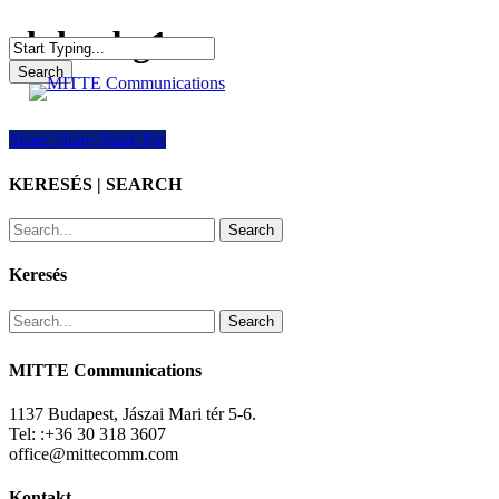
Skip
alukovbg1
to
main
Search
search
Menu
content
Close
Search
Share
Share
Share
Share
Pin
KERESÉS | SEARCH
Search
Keresés
Search
MITTE Communications
1137 Budapest, Jászai Mari tér 5-6.
Tel: :+36 30 318 3607
office@mittecomm.com
Kontakt