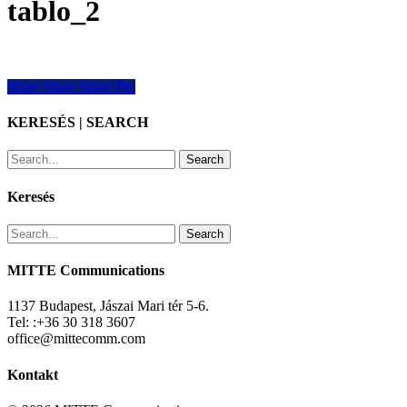
tablo_2
Share
Share
Share
Share
Pin
KERESÉS | SEARCH
Search
Keresés
Search
MITTE Communications
1137 Budapest, Jászai Mari tér 5-6.
Tel: :+36 30 318 3607
office@mittecomm.com
Kontakt