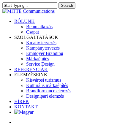
Skip
Search
to
Close
main
Search
content
search
Menu
RÓLUNK
Bemutatkozás
Csapat
SZOLGÁLTATÁSOK
Kreatív tervezés
Kampánytervezés
Employer Branding
Márkaépítés
Service Design
REFERENCIÁK
ELEMZÉSEINK
Kisvárosi turizmus
Kulturális márkaépítés
Brandformance elemzés
Designipari elemzés
HÍREK
KONTAKT
search