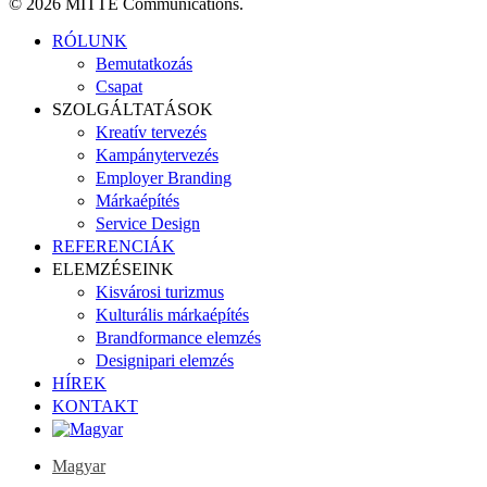
© 2026 MITTE Communications.
Close
RÓLUNK
Menu
Bemutatkozás
Csapat
SZOLGÁLTATÁSOK
Kreatív tervezés
Kampánytervezés
Employer Branding
Márkaépítés
Service Design
REFERENCIÁK
ELEMZÉSEINK
Kisvárosi turizmus
Kulturális márkaépítés
Brandformance elemzés
Designipari elemzés
HÍREK
KONTAKT
Magyar